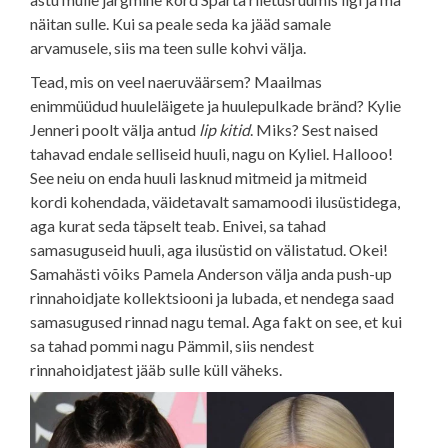
näitan sulle. Kui sa peale seda ka jääd samale
arvamusele, siis ma teen sulle kohvi välja.
Tead, mis on veel naeruväärsem? Maailmas
enimmüüdud huuleläigete ja huulepulkade bränd? Kylie
Jenneri poolt välja antud
lip kitid
. Miks? Sest naised
tahavad endale selliseid huuli, nagu on Kyliel. Hallooo!
See neiu on enda huuli lasknud mitmeid ja mitmeid
kordi kohendada, väidetavalt samamoodi ilusüstidega,
aga kurat seda täpselt teab. Enivei, sa tahad
samasuguseid huuli, aga ilusüstid on välistatud. Okei!
Samahästi võiks Pamela Anderson välja anda push-up
rinnahoidjate kollektsiooni ja lubada, et nendega saad
samasugused rinnad nagu temal. Aga fakt on see, et kui
sa tahad pommi nagu Pämmil, siis nendest
rinnahoidjatest jääb sulle küll väheks.