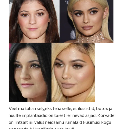
Veel ma tahan selgeks teha selle, et ilusüstid, botox ja
huulte implantaadid on täiesti erinevad asjad. Kõrvadel
on lihtsalt nii valus neidsamu rumalaid küsimusi kogu
aeg saada. Mina täitsin enda huuli