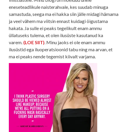
eneseteadlikule naisterahvale, kes suudab minuga
samastuda, seega ma ei hakka siin jälle midagi hämama
ja veel vähem ma viitsin ennast kuidagi õigustama
hakata. Ja sulle ei peaks tegelikult enam ammu
üllatuseks tulema, et olen ilusüste kasutanud ka
varem.
(LOE SIIT)
. Minu jaoks ei ole enam ammu
ilusüstid ega iluoperatsioonid tabu ning ma arvan, et
ma ei peaks nende tegemist kiivalt varjama.