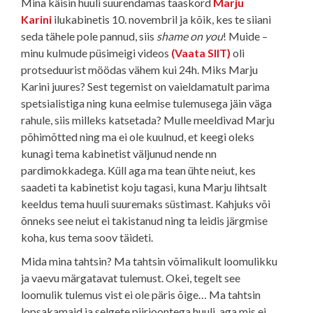
Mina käisin huuli suurendamas taaskord
Marju
Karini
ilukabinetis 10. novembril ja kõik, kes te siiani
seda tähele pole pannud, siis
shame on you
! Muide –
minu kulmude püsimeigi videos
(Vaata SIIT)
oli
protseduurist möödas vähem kui 24h. Miks Marju
Karini juures? Sest tegemist on vaieldamatult parima
spetsialistiga ning kuna eelmise tulemusega jäin väga
rahule, siis milleks katsetada? Mulle meeldivad Marju
põhimõtted ning ma ei ole kuulnud, et keegi oleks
kunagi tema kabinetist väljunud nende nn
pardimokkadega. Küll aga ma tean ühte neiut, kes
saadeti ta kabinetist koju tagasi, kuna Marju lihtsalt
keeldus tema huuli suuremaks süstimast. Kahjuks või
õnneks see neiut ei takistanud ning ta leidis järgmise
koha, kus tema soov täideti.
Mida mina tahtsin? Ma tahtsin võimalikult loomulikku
ja vaevu märgatavat tulemust. Okei, tegelt see
loomulik tulemus vist ei ole päris õige… Ma tahtsin
lopsakamaid ja selgete piirjoontega huuli, aga mis ei