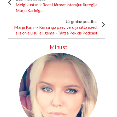
Meigikuntsnik Reet Härmat intervjuu ilutegija
Marju Kariniga
Järgmine postitus
Marju Karin – Kui sa iga päev verd ja sitta näed,
siis on elu sulle ligemal- Täitsa Pekkis Podcast
Minust