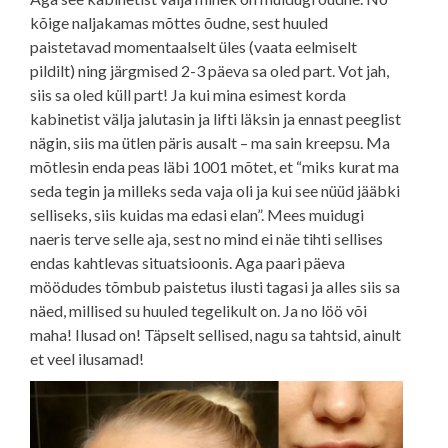
kõige naljakamas mõttes õudne, sest huuled
paistetavad momentaalselt üles (vaata eelmiselt
pildilt) ning järgmised 2-3 päeva sa oled part. Vot jah,
siis sa oled küll part! Ja kui mina esimest korda
kabinetist välja jalutasin ja lifti läksin ja ennast peeglist
nägin, siis ma ütlen päris ausalt – ma sain kreepsu. Ma
mõtlesin enda peas läbi 1001 mõtet, et “miks kurat ma
seda tegin ja milleks seda vaja oli ja kui see nüüd jääbki
selliseks, siis kuidas ma edasi elan”. Mees muidugi
naeris terve selle aja, sest no mind ei näe tihti sellises
endas kahtlevas situatsioonis. Aga paari päeva
möödudes tõmbub paistetus ilusti tagasi ja alles siis sa
näed, millised su huuled tegelikult on. Ja no löö või
maha! Ilusad on! Täpselt sellised, nagu sa tahtsid, ainult
et veel ilusamad!