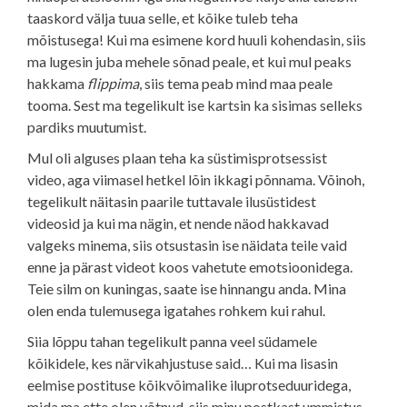
taaskord välja tuua selle, et kõike tuleb teha
mõistusega! Kui ma esimene kord huuli kohendasin, siis
ma lugesin juba mehele sõnad peale, et kui mul peaks
hakkama
flippima
, siis tema peab mind maa peale
tooma. Sest ma tegelikult ise kartsin ka sisimas selleks
pardiks muutumist.
Mul oli alguses plaan teha ka süstimisprotsessist
video, aga viimasel hetkel lõin ikkagi põnnama. Võinoh,
tegelikult näitasin paarile tuttavale ilusüstidest
videosid ja kui ma nägin, et nende näod hakkavad
valgeks minema, siis otsustasin ise näidata teile vaid
enne ja pärast videot koos vahetute emotsioonidega.
Teie silm on kuningas, saate ise hinnangu anda. Mina
olen enda tulemusega igatahes rohkem kui rahul.
Siia lõppu tahan tegelikult panna veel südamele
kõikidele, kes närvikahjustuse said… Kui ma lisasin
eelmise postituse kõikvõimalike iluprotseduuridega,
mida ma ette olen võtnud, siis minu postkast ummistus