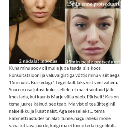
Kuna minu soov oli mulle juba teada, siis koos
konsultatsiooni ja valuvaigistiga võttis minu visiit aega
15minutit. Kui sedagi? Tegelikult läks vist veel vähem.
Suurem osa jutust kulus sellele, et ma ei suutnud jälle
imestada, kui kaunis Marju välja näeb. Päriselt! Kes on
tema juures käinud, see teab. Ma vist ei tea ühtegi nii
naiselikku ja ilusat naist. Aga see selleks… tema
kabinetti astudes on alati tunne, nagu läheks mõne
vana tuttava juurde, kuigi ma ei tunne teda tegelikult.