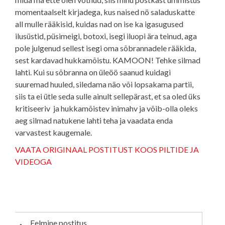
momentaalselt kirjadega, kus naised nö saladuskatte
all mulle rääkisid, kuidas nad on ise ka igasugused
ilusüstid, püsimeigi, botoxi, isegi iluopi ära teinud, aga
pole julgenud sellest isegi oma sõbrannadele rääkida,
sest kardavad hukkamõistu. KAMOON! Tehke silmad
lahti. Kui su sõbranna on üleöö saanud kuidagi
suuremad huuled, siledama näo või lopsakama partii,
siis ta ei ütle seda sulle ainult sellepärast, et sa oled üks
kritiseeriv ja hukkamõistev inimahv ja võib-olla oleks
aeg silmad natukene lahti teha ja vaadata enda
varvastest kaugemale.
VAATA ORIGINAAL POSTITUST KOOS PILTIDE JA
VIDEOGA
Eelmine postitus