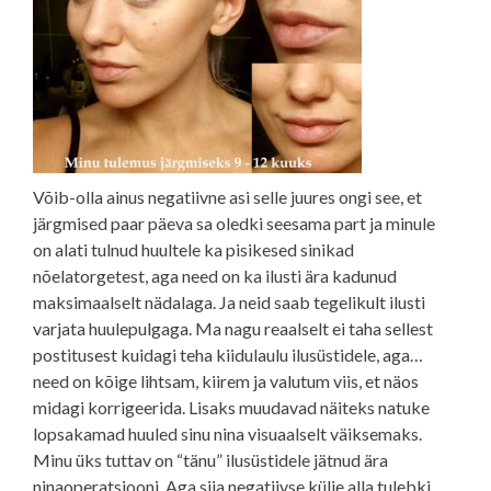
Võib-olla ainus negatiivne asi selle juures ongi see, et
järgmised paar päeva sa oledki seesama part ja minule
on alati tulnud huultele ka pisikesed sinikad
nõelatorgetest, aga need on ka ilusti ära kadunud
maksimaalselt nädalaga. Ja neid saab tegelikult ilusti
varjata huulepulgaga. Ma nagu reaalselt ei taha sellest
postitusest kuidagi teha kiidulaulu ilusüstidele, aga…
need on kõige lihtsam, kiirem ja valutum viis, et näos
midagi korrigeerida. Lisaks muudavad näiteks natuke
lopsakamad huuled sinu nina visuaalselt väiksemaks.
Minu üks tuttav on “tänu” ilusüstidele jätnud ära
ninaoperatsiooni. Aga siia negatiivse külje alla tulebki