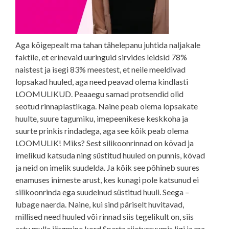
Aga kõigepealt ma tahan tähelepanu juhtida naljakale
faktile, et erinevaid uuringuid sirvides leidsid 78%
naistest ja isegi 83% meestest, et neile meeldivad
lopsakad huuled, aga need peavad olema kindlasti
LOOMULIKUD. Peaaegu samad protsendid olid
seotud rinnaplastikaga. Naine peab olema lopsakate
huulte, suure tagumiku, imepeenikese keskkoha ja
suurte prinkis rindadega, aga see kõik peab olema
LOOMULIK! Miks? Sest silikoonrinnad on kõvad ja
imelikud katsuda ning süstitud huuled on punnis, kõvad
ja neid on imelik suudelda. Ja kõik see põhineb suures
enamuses inimeste arust, kes kunagi pole katsunud ei
silikoonrinda ega suudelnud süstitud huuli. Seega –
lubage naerda. Naine, kui sind päriselt huvitavad,
millised need huuled või rinnad siis tegelikult on, siis
astu mulle järgmine kord Sparta riietusruumis ligi ja ma