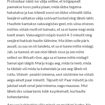
Protseduur näeb ise välja selline, et kõigepealt
pannakse koos paika plaan, mida üldse tegema
hakatakse ja kas kliendi soovi on üldse võimalik täita.
Seejärel valitakse välja sobivad tooted ning läheb lahti.
Huultele kantakse valuvaigistav geel, mis sõna otseses
mõttes võtab molli nii tuimaks, et sa ei tunne isegi enda
keelt enam. Valuvaigisti mõjub kuskil 4-5 minutit ning
seejärel hakkab huulte täitmine. Ma ütlen sulle päris
ausalt, su suu on nii tundetu, et sa ei tunne mitte midagi.
Jah, sa tunned, et see nõel läheb sisse ja see mõte
sellest on lihtsalt rõve, aga sa ei tunne mitte midagi!
Samal ajal räägib Marju kogu aeg, mida ta teeb, mida
ta täidab või mida ta kohendab ja see aeg läheb nii
ruttu. Võinoh- peabki minema, sest süstimine ise võtab
aega ainult paar minutit. Täpselt nii! Paar minutit ja siis
jalutad sealt omal jalal minema, nagu muuseas. Mul
läheb üks solaariumis käik ka pikemalt, kui huulte
kohendamine.
Aga see kabinetist välja minek on muidugi õudne. No