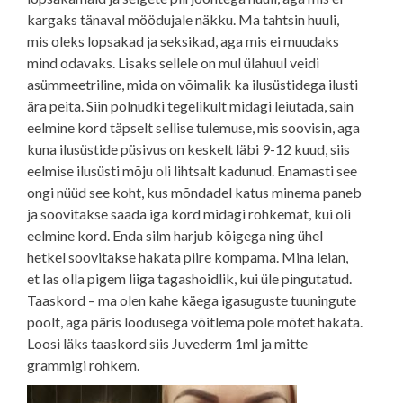
kargaks tänaval möödujale näkku. Ma tahtsin huuli,
mis oleks lopsakad ja seksikad, aga mis ei muudaks
mind odavaks. Lisaks sellele on mul ülahuul veidi
asümmeetriline, mida on võimalik ka ilusüstidega ilusti
ära peita. Siin polnudki tegelikult midagi leiutada, sain
eelmine kord täpselt sellise tulemuse, mis soovisin, aga
kuna ilusüstide püsivus on keskelt läbi 9-12 kuud, siis
eelmise ilusüsti mõju oli lihtsalt kadunud. Enamasti see
ongi nüüd see koht, kus mõndadel katus minema paneb
ja soovitakse saada iga kord midagi rohkemat, kui oli
eelmine kord. Enda silm harjub kõigega ning ühel
hetkel soovitakse hakata piire kompama. Mina leian,
et las olla pigem liiga tagashoidlik, kui üle pingutatud.
Taaskord – ma olen kahe käega igasuguste tuuningute
poolt, aga päris loodusega võitlema pole mõtet hakata.
Loosi läks taaskord siis Juvederm 1ml ja mitte
grammigi rohkem.