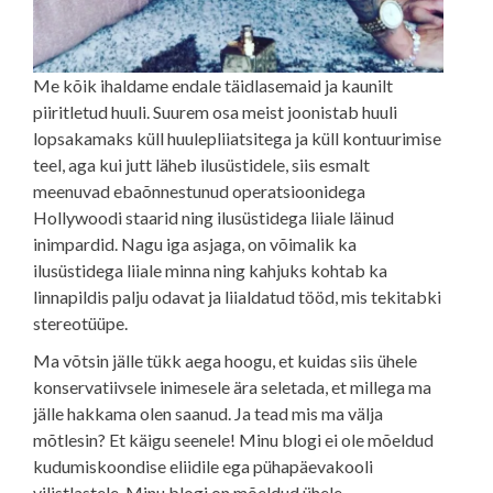
Me kõik ihaldame endale täidlasemaid ja kaunilt
piiritletud huuli. Suurem osa meist joonistab huuli
lopsakamaks küll huulepliiatsitega ja küll kontuurimise
teel, aga kui jutt läheb ilusüstidele, siis esmalt
meenuvad ebaõnnestunud operatsioonidega
Hollywoodi staarid ning ilusüstidega liiale läinud
inimpardid. Nagu iga asjaga, on võimalik ka
ilusüstidega liiale minna ning kahjuks kohtab ka
linnapildis palju odavat ja liialdatud tööd, mis tekitabki
stereotüüpe.
Ma võtsin jälle tükk aega hoogu, et kuidas siis ühele
konservatiivsele inimesele ära seletada, et millega ma
jälle hakkama olen saanud. Ja tead mis ma välja
mõtlesin? Et käigu seenele! Minu blogi ei ole mõeldud
kudumiskoondise eliidile ega pühapäevakooli
vilistlastele. Minu blogi on mõeldud ühele