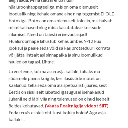
hüaluroonhappegeeliga, mis on oma olemuselt
looduslik ning kehale omane aine ning tegemist EI OLE
botoxiga. Botox on oma olemuselt toksiin, mis halvab
miimikalihased ning mida kasutatakse kortsude
silumisel. Need on täiesti erinevad asjad!
Hüaluroonhape lahustub kehas umbes 9-12 kuu
jooksul ja peale seda võid sa kas protseduuri korrata
või jätta lihtsalt asi sinnapaika ja sinu loomulikud
huuled on tagasi. Lihtne.
Ja veel enne, kui ma asun asja kallale, tahaks ma
südamele panna kõigile, kes ilusüstide mõtet on
kaalunud, teha seda oma ala spetsialisti juures, sest
Eestis on sisuliselt lubatud igasugusel isehakanud
Juhanil neid läbi viia ning tulemused on olnud leebelt
öeldes kohutavad.
(Vaata Pealtnägija videot SIIT)
.
Enda tervis ei ole koht, kust kokku hoida! Aga asja
kallale…