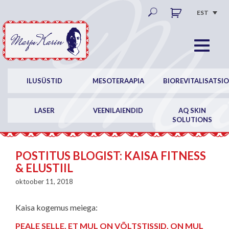
EST
ILUSÜSTID
MESOTERAAPIA
BIOREVITALISATSI
LASER
VEENILAIENDID
AQ SKIN
SOLUTIONS
POSTITUS BLOGIST: KAISA FITNESS
& ELUSTIIL
oktoober 11, 2018
Kaisa kogemus meiega:
PEALE SELLE, ET MUL ON VÕLTSTISSID, ON MUL