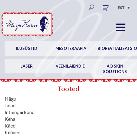
EST
ILUSÜSTID
MESOTERAAPIA
BIOREVITALISATSI
LASER
VEENILAIENDID
AQ SKIN
SOLUTIONS
Tooted
Nägu
Jalad
Intiimpiirkond
Keha
Käed
Küüned