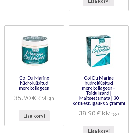
Lisa korvi
Col Du Marine
Col Du Marine
hüdrolüüsitud
hüdrolüüsitud
merekollageen
merekollageen –
Toidulisand |
35.90
€
KM-ga
Maitsestamata | 30
kotikest, igaüks 5 grammi
38.90
€
KM-ga
Lisa korvi
Lisa korvi