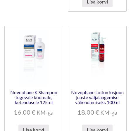
Lisa korvi
Novophane K Shampoo
Novophane Lotion losjoon
tugevale kõõmale,
juuste väljalangemise
ketendusele 125ml
vähendamiseks 100ml
16.00
€
18.00
€
KM-ga
KM-ga
Lisa korvi
Lisa korvi