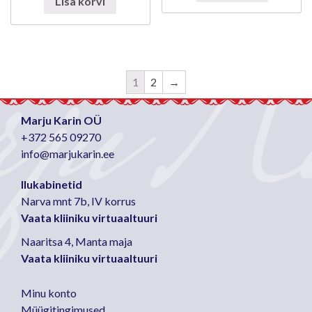
Lisa korvi
1
2
→
Marju Karin OÜ
+372 565 09270
info@marjukarin.ee
Ilukabinetid
Narva mnt 7b, IV korrus
Vaata kliiniku virtuaaltuuri
Naaritsa 4, Manta maja
Vaata kliiniku virtuaaltuuri
Minu konto
Müügitingimused