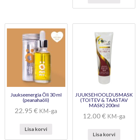
Juukseenergia Öli 30 ml
JUUKSEHOOLDUSMASK
(peanahaöli)
(TOITEV & TAASTAV
MASK) 200ml
22.95
€
KM-ga
12.00
€
KM-ga
Lisa korvi
Lisa korvi