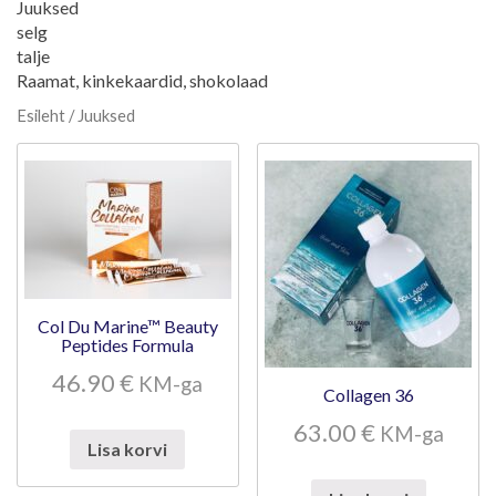
Juuksed
selg
talje
Raamat, kinkekaardid, shokolaad
Esileht
/ Juuksed
Col Du Marine™ Beauty
Peptides Formula
46.90
€
KM-ga
Collagen 36
63.00
€
KM-ga
Lisa korvi