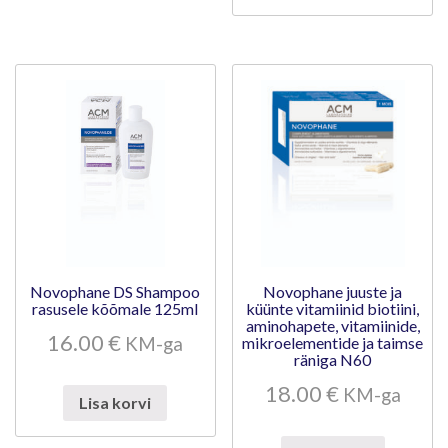
Novophane DS Shampoo
Novophane juuste ja
rasusele kõõmale 125ml
küünte vitamiinid biotiini,
aminohapete, vitamiinide,
16.00
€
KM-ga
mikroelementide ja taimse
räniga N60
18.00
€
KM-ga
Lisa korvi